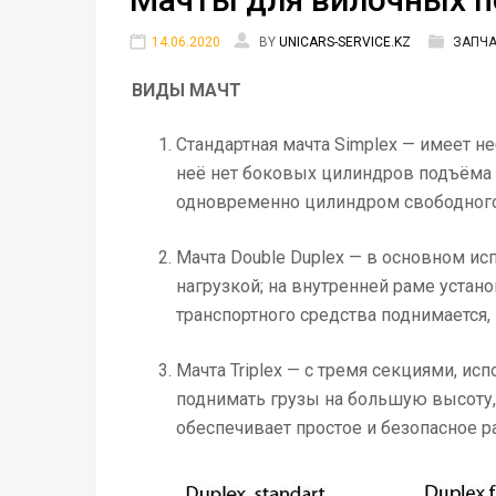
14.06.2020
BY
UNICARS-SERVICE.KZ
ЗАПЧ
ВИДЫ МАЧТ
Стандартная мачта Simplex — имеет н
неё нет боковых цилиндров подъёма 
одновременно цилиндром свободного
Мачта Double Duplex — в основном ис
нагрузкой; на внутренней раме уста
транспортного средства поднимается,
Мачта Triplex — с тремя секциями, ис
поднимать грузы на большую высоту,
обеспечивает простое и безопасное р