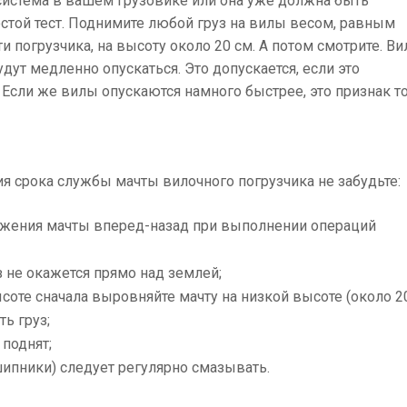
 система в вашем грузовике или она уже должна быть
стой тест. Поднимите любой груз на вилы весом, равным
погрузчика, на высоту около 20 см. А потом смотрите. Ви
дут медленно опускаться. Это допускается, если это
 Если же вилы опускаются намного быстрее, это признак то
я срока службы мачты вилочного погрузчика не забудьте:
жения мачты вперед-назад при выполнении операций
з не окажется прямо над землей;
соте сначала выровняйте мачту на низкой высоте (около 2
ть груз;
 поднят;
ипники) следует регулярно смазывать.