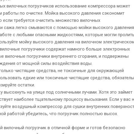
ых вилочных погрузчиков использование компрессора может
м работы по очистке. Мойка высокого давления сэкономит
о если требуется очистить множество вилочных
ь и сажа легко смываются с помощью мойки высокого давления,
работе с любыми опасными жидкостями, которые могли пролит
пользуйте мойку высокого давления на вилочном электрическо
 вилочные погрузчики содержат намного больше электронных
ые вилочные погрузчики внутреннего сгорания, и подвержены
ждения от мощной силы воздействия воды.
только чистящие средства, не токсичные для окружающей
ользовать едкие или токсичные чистящие средства, обязатель
зируйте остатки.
у высохнуть на улице под солнечными лучами. Хотя это займет
ствует наиболее тщательному процессу высыхания. Если у вас 
ьзуйте воздушный компрессор для сушки внутренних поверхнос
ной работой убедитесь, что погрузчик полностью высох.
й вилочный погрузчик в отличной форме и готов безопасно