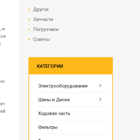
Другое
Запчасти
 и
Погрузчики
ься
Советы
м
КАТЕГОРИИ
но
Электрооборудование
Шины и Диски
нет
тей
Ходовая часть
Фильтры