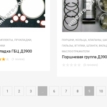
МПЛЕКТЫ, ПРОКЛАДКИ,
ПОРШНИ, КОЛЬЦА, КЛАПАНЫ, ША
ИКИ
ГИЛЬЗЫ, ВТУЛКИ, ШТАНГИ, ВКЛ
ладка ГБЦ Д3900
МАСЛООТРАЖАТЕЛИ
Поршневая группа Д390
(1 review)
(0 reviews)
ut
1
2
3
…
6
7
8
9
10