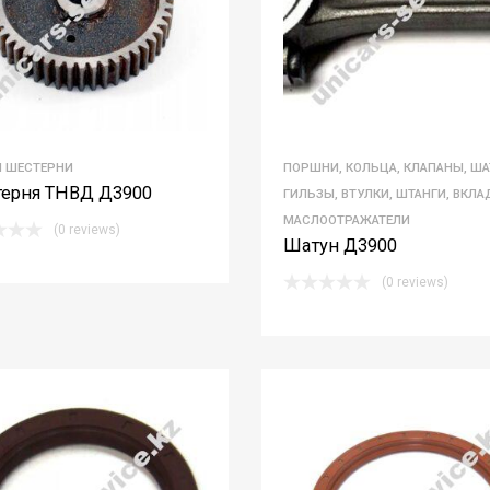
И ШЕСТЕРНИ
ПОРШНИ, КОЛЬЦА, КЛАПАНЫ, ША
ерня ТНВД Д3900
ГИЛЬЗЫ, ВТУЛКИ, ШТАНГИ, ВКЛ
МАСЛООТРАЖАТЕЛИ
(0 reviews)
Шатун Д3900
(0 reviews)