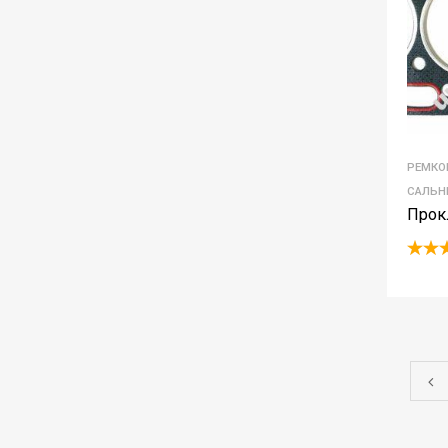
РЕМКО
САЛЬН
Прок
Rated
4.00
o
of 5