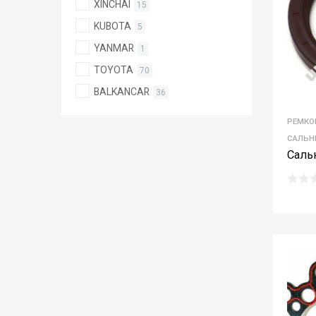
XINCHAI
15
KUBOTA
5
YANMAR
1
TOYOTA
70
BALKANCAR
36
РЕМКО
САЛЬН
Саль