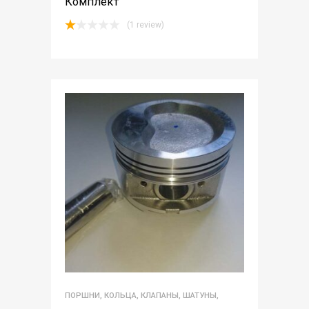
Комплект
(1 review)
Rated
1.00
out
of
5
ПОРШНИ, КОЛЬЦА, КЛАПАНЫ, ШАТУНЫ,