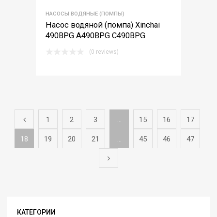
НАСОСЫ ВОДЯНЫЕ (ПОМПЫ)
Насос водяной (помпа) Xinchai
490BPG A490BPG C490BPG
(0 reviews)
1
2
3
…
15
16
17
18
19
20
21
…
45
46
47
КАТЕГОРИИ