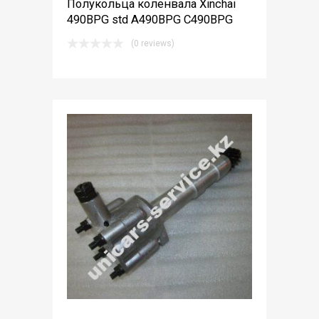
Полукольца коленвала Xinchai
490BPG std A490BPG C490BPG
(0 reviews)