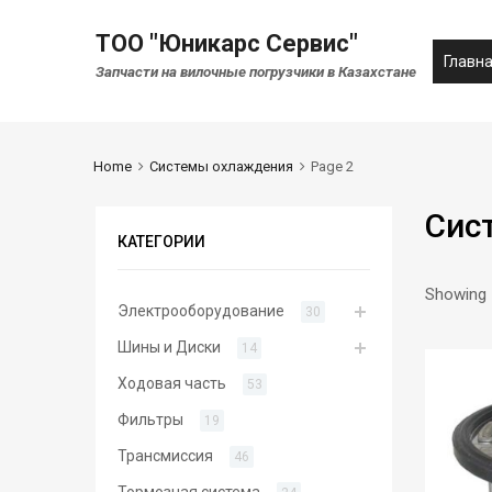
ТОО "Юникарс Сервис"
Главн
Запчасти на вилочные погрузчики в Казахстане
Home
Системы охлаждения
Page 2
Сис
КАТЕГОРИИ
Showing 
Электрооборудование
30
Шины и Диски
14
Ходовая часть
53
Фильтры
19
Трансмиссия
46
Тормозная система