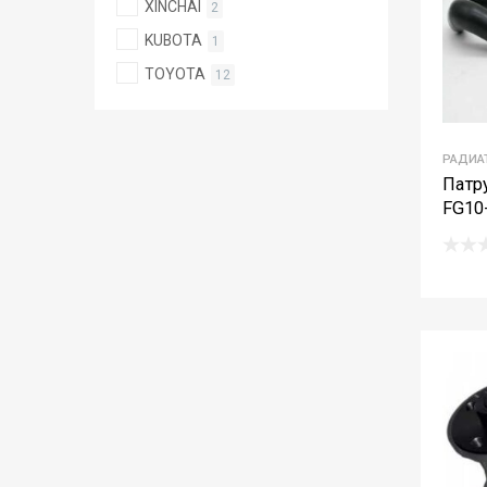
XINCHAI
2
KUBOTA
1
TOYOTA
12
РАДИА
Патр
FG10