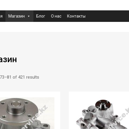
ая
Магазин
Блог
О нас
Контакты
азин
73–81 of 421 results