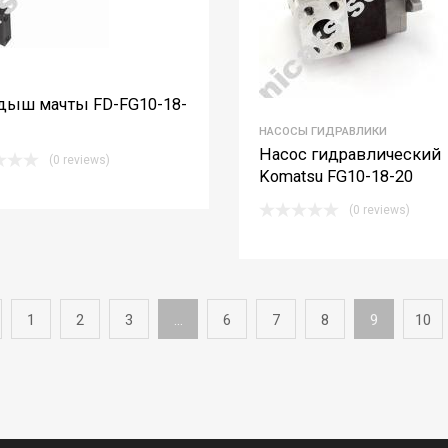
дыш мачты FD-FG10-18-
НАСОСЫ ГИДРАВЛИКИ
Насос гидравлический
(0 reviews)
Komatsu FG10-18-20
(0 reviews)
1
2
3
…
6
7
8
9
10