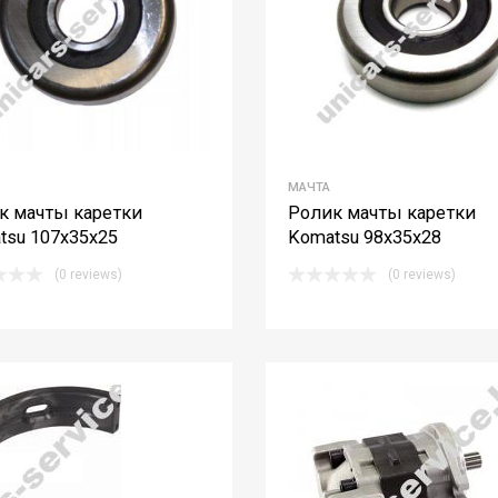
МАЧТА
к мачты каретки
Ролик мачты каретки
tsu 107х35х25
Komatsu 98х35х28
(0 reviews)
(0 reviews)