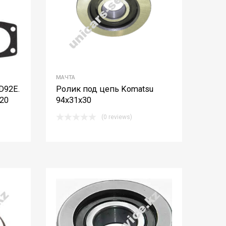
МАЧТА
D92E.
Ролик под цепь Komatsu
20
94x31x30
(0 reviews)