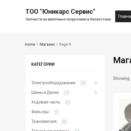
ТОО "Юникарс Сервис"
Главн
Запчасти на вилочные погрузчики в Казахстане
Home
Магазин
Page 9
Маг
КАТЕГОРИИ
Showing 
Электрооборудование
30
Шины и Диски
14
Ходовая часть
53
Фильтры
19
Трансмиссия
46
Тормозная система