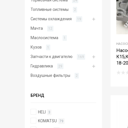
24
Топливные системы
2
Системы охлаждения
19
Мачта
12
Маслосистема
1
НАСОС
Кузов
1
Насо
К15,К
Запчасти к двигателю
169
18-2
Гидравлика
29
Воздушные фильтры
2
БРЕНД
HELI
3
KOMATSU
79