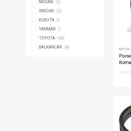
NISSAN
12
XINCHAI
23
KUBOTA
6
YANMAR
1
TOYOTA
186
BALKANCAR
98
МАЧТА
Роли
Koma