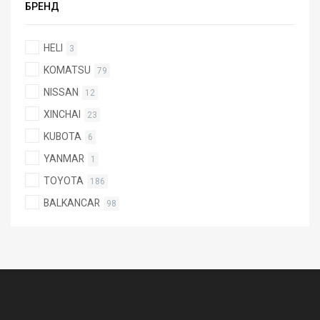
БРЕНД
HELI
3
KOMATSU
79
NISSAN
12
XINCHAI
23
KUBOTA
6
YANMAR
1
TOYOTA
186
BALKANCAR
98