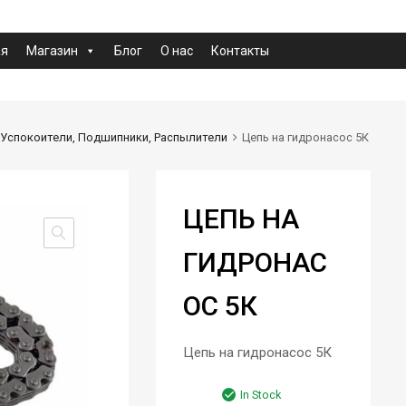
ая
Магазин
Блог
О нас
Контакты
, Успокоители, Подшипники, Распылители
Цепь на гидронасос 5К
ЦЕПЬ НА
ГИДРОНАС
ОС 5К
Цепь на гидронасос 5К
In Stock