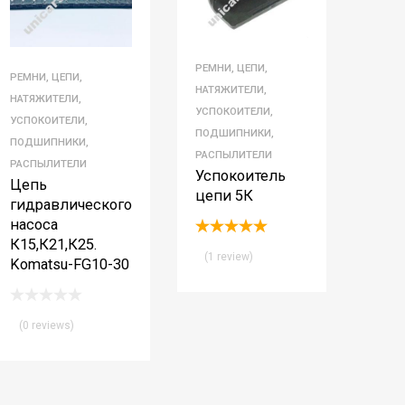
РЕМНИ, ЦЕПИ,
РЕМНИ, ЦЕПИ,
НАТЯЖИТЕЛИ,
НАТЯЖИТЕЛИ,
УСПОКОИТЕЛИ,
УСПОКОИТЕЛИ,
ПОДШИПНИКИ,
ПОДШИПНИКИ,
РАСПЫЛИТЕЛИ
РАСПЫЛИТЕЛИ
Успокоитель
Цепь
цепи 5К
гидравлического
насоса
К15,К21,К25.
Rated
5.00
(1 review)
out of 5
Komatsu-FG10-30
(0 reviews)