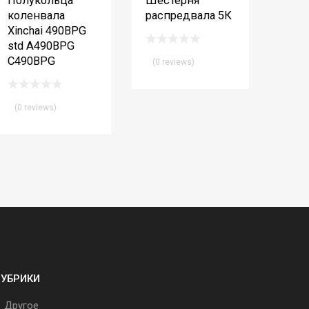
Полукольца
Шестерня
коленвала
распредвала 5К
Xinchai 490BPG
std A490BPG
C490BPG
(0 reviews)
(0 reviews)
РУБРИКИ
Другое