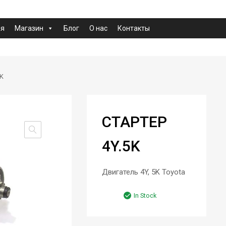
ая
Магазин
Блог
О нас
Контакты
5K
СТАРТЕР
4Y.5K
Двигатель 4Y, 5K Toyota
In Stock