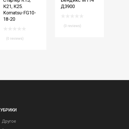
Стартер К15,
Бендикс М114
К21, К25.
Д3900
Komatsu-FG10-
18-20
(0 reviews)
(0 reviews)
РУБРИКИ
Другое