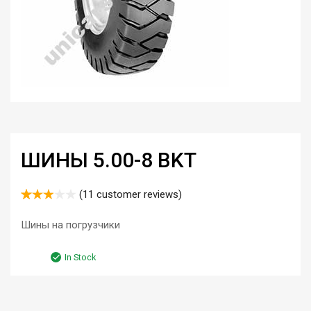
ШИНЫ 5.00-8 BKT
(
11
customer reviews)
Rated
11
2.91
Шины на погрузчики
out of
5
In Stock
based
on
custom
er