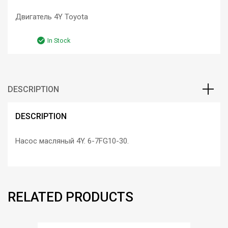
Rated
1
5.00
out of 5
Двигатель 4Y Toyota
based on
customer
In Stock
rating
DESCRIPTION
DESCRIPTION
Насос масляный 4Y. 6-7FG10-30.
RELATED PRODUCTS