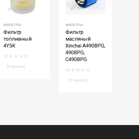
ФИЛЬТРЫ
ФИЛЬТРЫ
Фильтр
Фильтр
топливный
масляный
4Y.5K
Xinchai A490BPG,
490BPG,
С490BPG
(0 reviews)
(0 reviews)