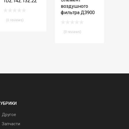
1DZ.14Z.13Z.2Z
воздушного
фильтра Д3900
(0 reviews)
(0 reviews)
РУБРИКИ
Другое
Запчасти