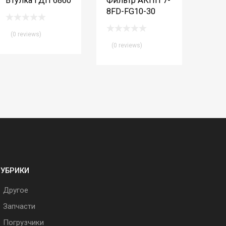
Втулка ГДП 6860
Фильтр АКПП 7-
8FD-FG10-30
(0 reviews)
(0 reviews)
РУБРИКИ
Другое
Запчасти
Погрузчики