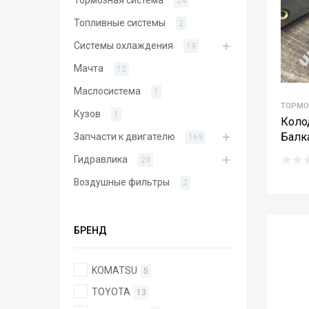
24
Топливные системы
2
Системы охлаждения
19
Мачта
12
Маслосистема
1
ТОРМО
Кузов
1
Коло
Балк
Запчасти к двигателю
169
Гидравлика
29
Воздушные фильтры
2
БРЕНД
KOMATSU
5
TOYOTA
13