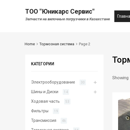
ТОО "Юникарс Сервис"
Главн
Запчасти на вилочные погрузчики в Казахстане
Home
Тормозная система
Page 2
Тор
КАТЕГОРИИ
Showing 
Электрооборудование
30
Шины и Диски
14
Ходовая часть
53
Фильтры
19
Трансмиссия
46
Тормозная система